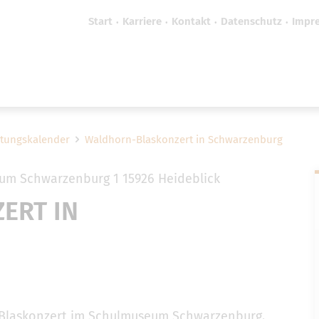
Start
Karriere
Kontakt
Datenschutz
Impr
efreiheit vornehmen zu können wird die Berechtigung 
Cookie-Einstellungen benötigt.
Cookie-Einstellungen
ltungskalender
Waldhorn-Blaskonzert in Schwarzenburg
m Schwarzenburg 1 15926 Heideblick
ERT IN
n-Blaskonzert im Schulmuseum Schwarzenburg.