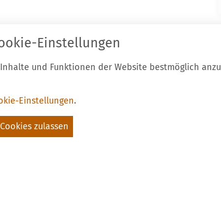
ookie-Einstellungen
ontakt zur Stadt Luckau
Start
Karri
el.: 03544 - 594 0
Barrierefre
 Inhalte und Funktionen der Website bestmöglich anz
ax: 03544 - 2948
Cookie-Eins
-Mail:
stadt@luckau.de
okie-Einstellungen
.
Folgt uns a
Cookies zulassen