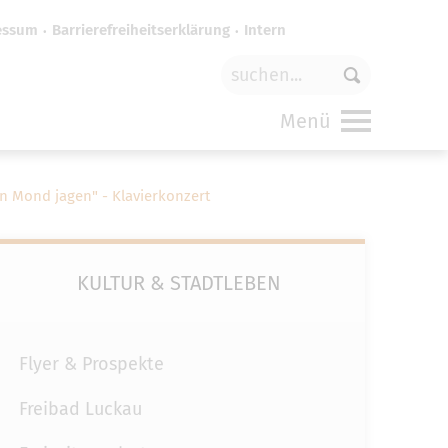
essum
Barrierefreiheitserklärung
Intern
für
funktionale Cookies
in den
Menü
 Mond jagen" - Klavierkonzert
KULTUR & STADTLEBEN
Flyer & Prospekte
Freibad Luckau