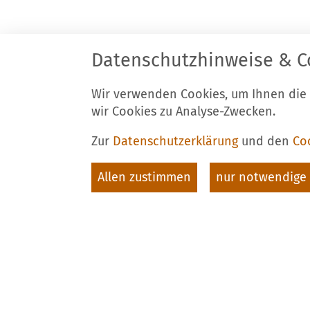
Datenschutzhinweise & C
Stadt Luckau
K
Am Markt 34
T
Wir verwenden Cookies, um Ihnen die
15926 Luckau
F
wir Cookies zu Analyse-Zwecken.
E
Zur
Datenschutzerklärung
und den
Co
Allen zustimmen
nur notwendige 