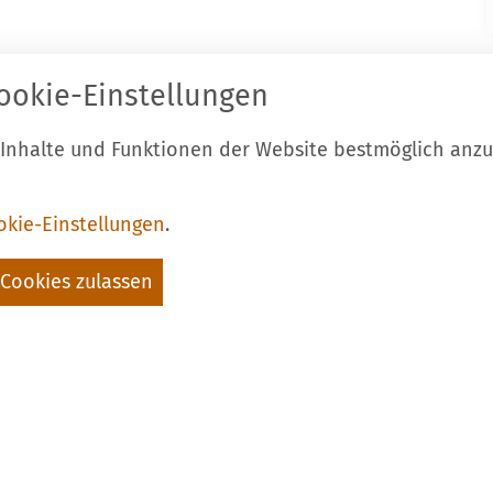
ookie-Einstellungen
ontakt zur Stadt Luckau
Start
Karri
el.: 03544 - 594 0
Barrierefre
 Inhalte und Funktionen der Website bestmöglich anz
ax: 03544 - 2948
Cookie-Eins
-Mail:
stadt@luckau.de
okie-Einstellungen
.
Folgt uns a
Cookies zulassen