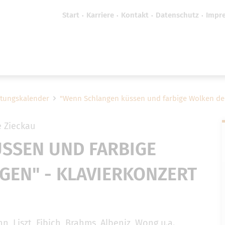
Start
Karriere
Kontakt
Datenschutz
Impr
efreiheit vornehmen zu können wird die Berechtigung 
Cookie-Einstellungen benötigt.
Cookie-Einstellungen
ltungskalender
"Wenn Schlangen küssen und farbige Wolken den
 Zieckau
SSEN UND FARBIGE
GEN" - KLAVIERKONZERT
 Liszt, Fibich, Brahms, Albeniz, Wong u.a.