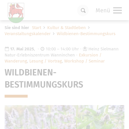
Menü
Um Einstellungen zur Barrierefreiheit
Sie sind hier
Start
Kultur & Stadtleben
vornehmen zu können wird die Berechtigung
Veranstaltungskalender
Wildbienen-Bestimmungskurs
für
funktionale Cookies
in den Cookie-
Einstellungen benötigt.
17. Mai 2025
,
10:00 – 14:00 Uhr
Heinz Sielmann
Cookie-Einstellungen
Natur-Erlebniszentrum Wanninchen
Exkursion /
Wanderung
,
Lesung / Vortrag
,
Workshop / Seminar
WILDBIENEN-
BESTIMMUNGSKURS