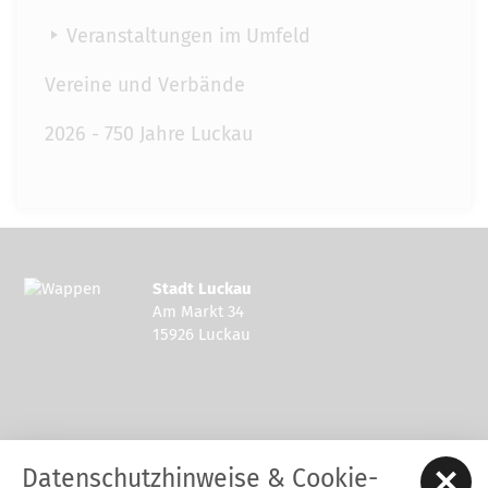
Veranstaltungen im Umfeld
Vereine und Verbände
2026 - 750 Jahre Luckau
Stadt Luckau
Am Markt 34
15926 Luckau
Kontakt zur Stadt Luckau
Datenschutzhinweise & Cookie-
Tel.: 03544 - 594 0