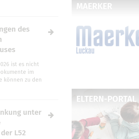
MAERKER
ungen des
m
auses
2026 ist es nicht
dokumente im
se können zu den
ELTERN-PORTAL
nkung unter
e
 der L52