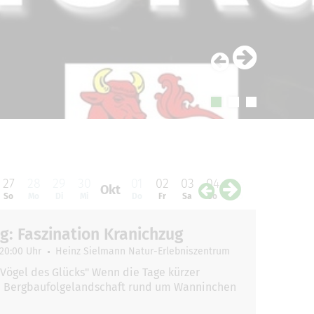
27
28
29
30
01
02
03
04
05
06
07
0
Okt
So
Mo
Di
Mi
Do
Fr
Sa
So
Mo
Di
Mi
D
: Faszination Kranichzug
 20:00 Uhr
Heinz Sielmann Natur-Erlebniszentrum
"Vögel des Glücks" Wenn die Tage kürzer
e Bergbaufolgelandschaft rund um Wanninchen