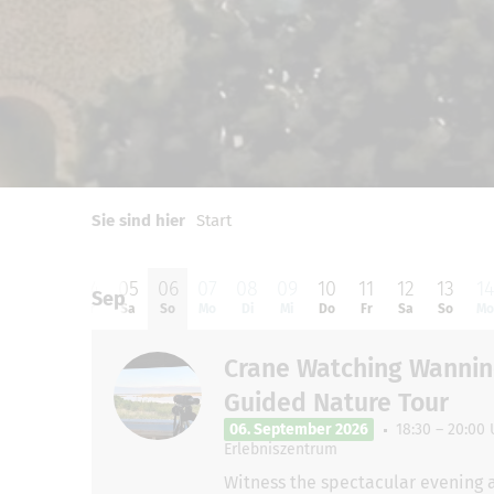
0
1
2
Sie sind hier
Start
02
03
04
05
06
07
08
09
10
11
12
13
1
Sep
Mi
Do
Fr
Sa
So
Mo
Di
Mi
Do
Fr
Sa
So
M
Crane Watching Wannin
Guided Nature Tour
06. September 2026
18:30 – 20:00 
Erlebniszentrum
Witness the spectacular evening a