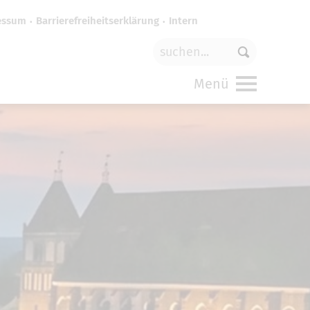
essum
Barrierefreiheitserklärung
Intern
für
funktionale Cookies
in den
Menü