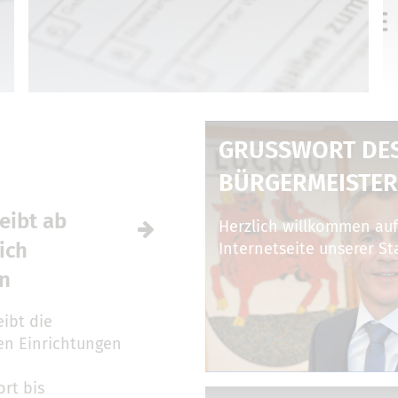
GRUSSWORT DES 
ÜRGERMEISTER
eibt ab
Herzlich willkommen auf
ich
Internetseite unserer St
en
ibt die
ren Einrichtungen
rt bis