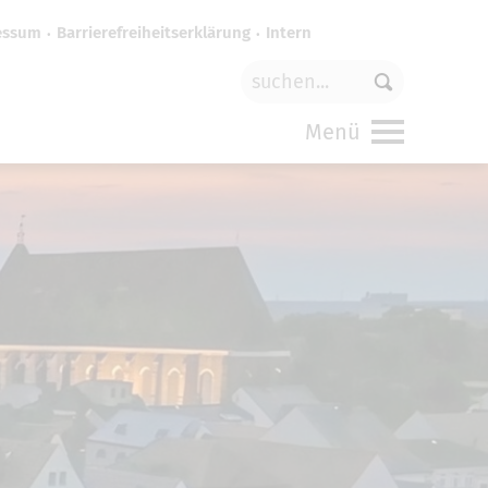
essum
Barrierefreiheitserklärung
Intern
für
funktionale Cookies
in den
Menü