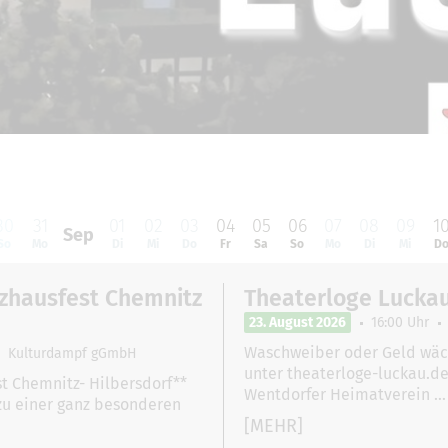
30
31
01
02
03
04
05
06
07
08
09
1
Sep
So
Mo
Di
Mi
Do
Fr
Sa
So
Mo
Di
Mi
D
izhausfest Chemnitz
Theaterloge Luckau
23. August 2026
16:00 Uhr
Waschweiber oder Geld wäch
Kulturdampf gGmbH
unter theaterloge-luckau.de
t Chemnitz- Hilbersdorf**
Wentdorfer Heimatverein …
 zu einer ganz besonderen
[MEHR]