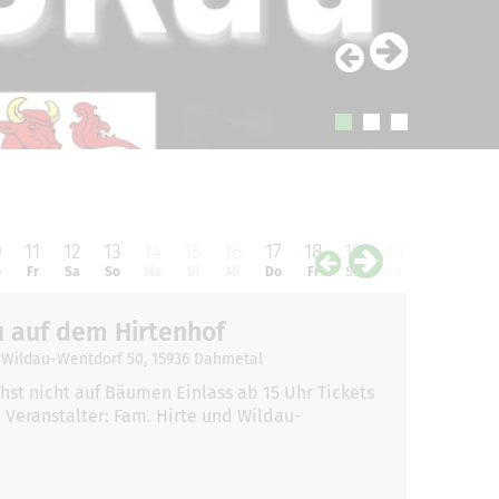
0
11
12
13
14
15
16
17
18
19
20
21
22
o
Fr
Sa
So
Mo
Di
Mi
Do
Fr
Sa
So
Mo
Di
 auf dem Hirtenhof
Wildau-Wentdorf 50, 15936 Dahmetal
st nicht auf Bäumen Einlass ab 15 Uhr Tickets
 Veranstalter: Fam. Hirte und Wildau-