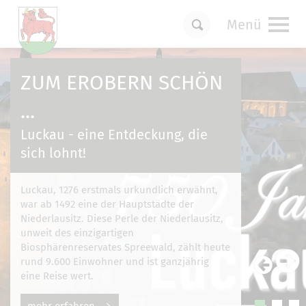
Menü
Um Einstellungen zur Barrierefreiheit
vornehmen zu können wird die Berechtigung
ZUM EROBERN SCHÖN
für
funktionale Cookies
in den Cookie-
Einstellungen benötigt.
...
Cookie-Einstellungen
Luckau - eine Entdeckung, die
sich lohnt!
Luckau, 1276 erstmals urkundlich erwähnt,
war ab 1492 eine der Hauptstädte der
Niederlausitz. Diese Perle der Niederlausitz,
unweit des einzigartigen
Biosphärenreservates Spreewald, zählt heute
rund 9.600 Einwohner und ist ganzjährig
eine Reise wert.
mehr erfahren