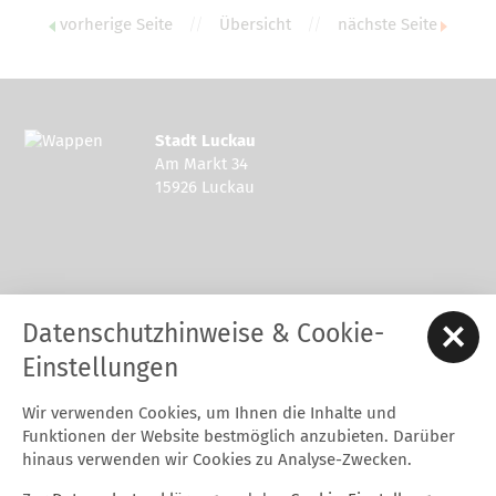
vorherige Seite
//
Übersicht
//
nächste Seite
Stadt Luckau
Am Markt 34
15926 Luckau
Kontakt zur Stadt Luckau
Datenschutzhinweise & Cookie-
Tel.: 03544 - 594 0
Fax: 03544 - 2948
Einstellungen
E-Mail:
stadt@luckau.de
Wir verwenden Cookies, um Ihnen die Inhalte und
Start
Karriere
Kontakt
Datenschutz
Impressum
Funktionen der Website bestmöglich anzubieten. Darüber
Barrierefreiheitserklärung
Intern
hinaus verwenden wir Cookies zu Analyse-Zwecken.
Cookie-Einstellungen