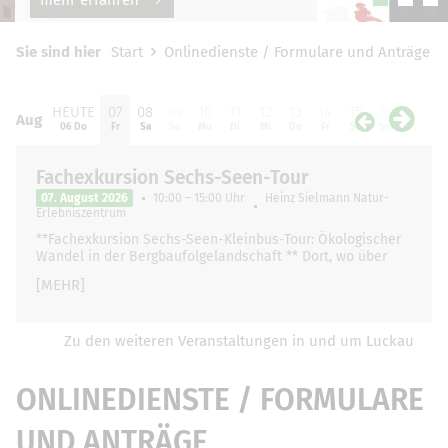
Sie sind hier
Start
Onlinedienste / Formulare und Anträge
HEUTE
07
08
09
10
11
12
13
14
15
16
17
1
Aug
Aug
06 Do
Fr
Sa
So
Mo
Di
Mi
Do
Fr
Sa
So
Mo
D
Fachexkursion Sechs-Seen-Tour
07. August 2026
10:00 – 15:00 Uhr
Heinz Sielmann Natur-
Erlebniszentrum
**Fachexkursion Sechs-Seen-Kleinbus-Tour: Ökologischer
Wandel in der Bergbaufolgelandschaft ** Dort, wo über
Jahrzehnte schwere Maschinen Braunkohle förderten, hat
[MEHR]
sich die Landschaft …
Zu den weiteren Veranstaltungen in und um Luckau
ONLINEDIENSTE / FORMULARE
UND ANTRÄGE