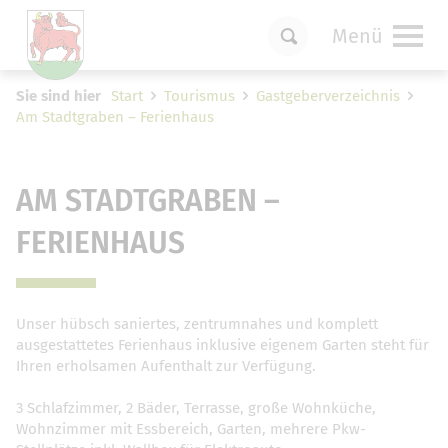
Menü
Um Einstellungen zur Barrierefreiheit
Sie sind hier
Start
Tourismus
Gastgeberverzeichnis
vornehmen zu können wird die Berechtigung
Am Stadtgraben – Ferienhaus
für
funktionale Cookies
in den Cookie-
Einstellungen benötigt.
Cookie-Einstellungen
AM STADTGRABEN –
FERIENHAUS
Unser hübsch saniertes, zentrumnahes und komplett
ausgestattetes Ferienhaus inklusive eigenem Garten steht für
Ihren erholsamen Aufenthalt zur Verfügung.
3 Schlafzimmer, 2 Bäder, Terrasse, große Wohnküche,
Wohnzimmer mit Essbereich, Garten, mehrere Pkw-