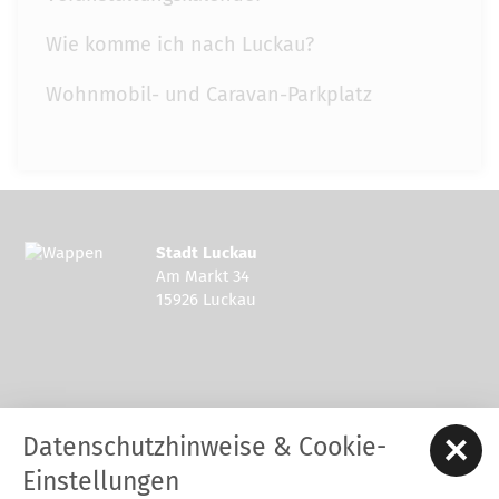
Wie komme ich nach Luckau?
Wohnmobil- und Caravan-Parkplatz
Stadt Luckau
Am Markt 34
15926 Luckau
Kontakt zur Stadt Luckau
Datenschutzhinweise & Cookie-
Tel.: 03544 - 594 0
Fax: 03544 - 2948
Einstellungen
E-Mail:
stadt@luckau.de