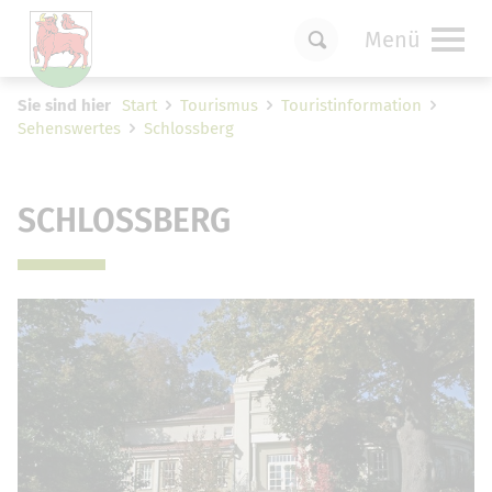
Menü
Um Einstellungen zur Barrierefreiheit
Sie sind hier
Start
Tourismus
Touristinformation
vornehmen zu können wird die Berechtigung
Sehenswertes
Schlossberg
für
funktionale Cookies
in den Cookie-
Einstellungen benötigt.
Cookie-Einstellungen
SCHLOSSBERG