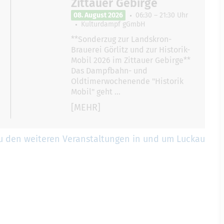
Zittauer Gebirge
08. August 2026
06:30 – 21:30 Uhr
Kulturdampf gGmbH
**Sonderzug zur Landskron-
Brauerei Görlitz und zur Historik-
Mobil 2026 im Zittauer Gebirge**
Das Dampfbahn- und
Oldtimerwochenende "Historik
Mobil" geht …
[MEHR]
u den weiteren Veranstaltungen in und um Luckau