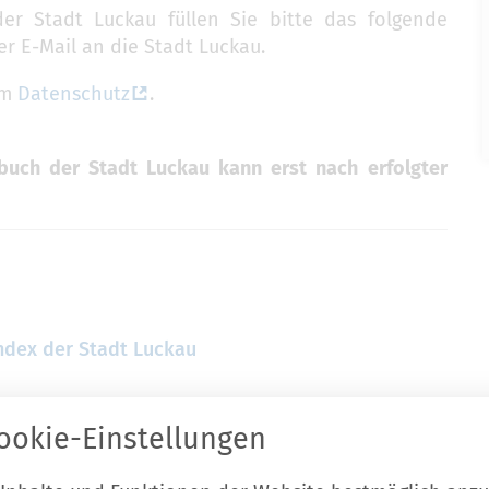
er Stadt Luckau füllen Sie bitte das folgende
r E-Mail an die Stadt Luckau.
um
Datenschutz
.
buch der Stadt Luckau kann erst nach erfolgter
ndex der Stadt Luckau
ookie-Einstellungen