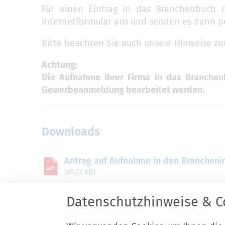
Für einen Eintrag in das Branchenbuch d
Internetformular aus und senden es dann pe
Bitte beachten Sie auch unsere Hinweise z
Achtung:
Die Aufnahme Ihrer Firma in das Branchen
Gewerbeanmeldung bearbeitet werden.
Downloads
Antrag auf Aufnahme in den Brancheni
(69,22 KB)
Datenschutzhinweise & C