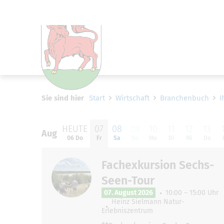
Um Einstellungen zur Barrier
Sie sind hier
Start
Wirtschaft
Branchenbuch
I
HEUTE
07
08
09
10
11
12
13
Aug
Aug
06 Do
Fr
Sa
So
Mo
Di
Mi
Do
Fachexkursion Sechs-
Seen-Tour
07. August 2026
10:00 – 15:00 Uhr
Heinz Sielmann Natur-
Erlebniszentrum