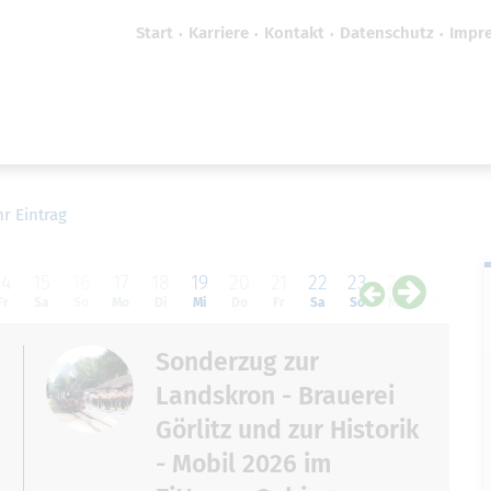
Start
Karriere
Kontakt
Datenschutz
Impr
efreiheit vornehmen zu können wird die Berechtigung 
Cookie-Einstellungen benötigt.
Cookie-Einstellungen
hr Eintrag
14
15
16
17
18
19
20
21
22
23
24
25
26
Fr
Sa
So
Mo
Di
Mi
Do
Fr
Sa
So
Mo
Di
Mi
Sonderzug zur
Landskron - Brauerei
Görlitz und zur Historik
- Mobil 2026 im