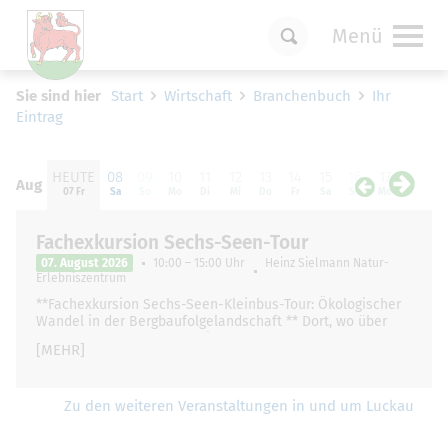
Menü
Um Einstellungen zur Barrierefreiheit
Sie sind hier
Start
Wirtschaft
Branchenbuch
Ihr
vornehmen zu können wird die Berechtigung
Eintrag
für
funktionale Cookies
in den Cookie-
Einstellungen benötigt.
HEUTE
08
09
10
11
12
13
14
15
16
17
18
1
Cookie-Einstellungen
Aug
Aug
07 Fr
Sa
So
Mo
Di
Mi
Do
Fr
Sa
So
Mo
Di
M
Fachexkursion Sechs-Seen-Tour
07. August 2026
10:00 – 15:00 Uhr
Heinz Sielmann Natur-
Erlebniszentrum
**Fachexkursion Sechs-Seen-Kleinbus-Tour: Ökologischer
Wandel in der Bergbaufolgelandschaft ** Dort, wo über
Jahrzehnte schwere Maschinen Braunkohle förderten, hat
[MEHR]
sich die Landschaft …
Zu den weiteren Veranstaltungen in und um Luckau