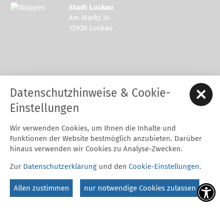
Stadt Luckau
Am Markt 34
15926 Luckau
Kontakt zur Stadt Luckau
Datenschutzhinweise & Cookie-
Tel.: 03544 - 594 0
Fax: 03544 - 2948
Einstellungen
E-Mail:
stadt@luckau.de
Wir verwenden Cookies, um Ihnen die Inhalte und
Start
Karriere
Kontakt
Datenschutz
Impressum
Funktionen der Website bestmöglich anzubieten. Darüber
Barrierefreiheitserklärung
Intern
hinaus verwenden wir Cookies zu Analyse-Zwecken.
Cookie-Einstellungen
Zur
Datenschutzerklärung
und den
Cookie-Einstellungen
.
Folgt uns auf
Allen zustimmen
nur notwendige Cookies zulassen