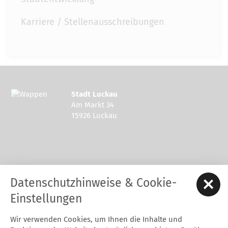
Karriere / Stellenausschreibungen
Stadt Luckau
Am Markt 34
15926 Luckau
Kontakt zur Stadt Luckau
Datenschutzhinweise & Cookie-
Tel.: 03544 - 594 0
Fax: 03544 - 2948
Einstellungen
E-Mail:
stadt@luckau.de
Wir verwenden Cookies, um Ihnen die Inhalte und