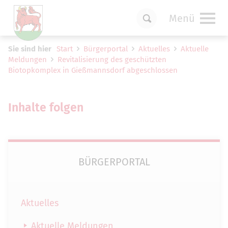
Menü
Um Einstellungen zur Barrierefreiheit
Sie sind hier
Start
Bürgerportal
Aktuelles
Aktuelle
vornehmen zu können wird die Berechtigung
Meldungen
Revitalisierung des geschützten
für
funktionale Cookies
in den Cookie-
Biotopkomplex in Gießmannsdorf abgeschlossen
Einstellungen benötigt.
Cookie-Einstellungen
Inhalte folgen
BÜRGERPORTAL
Aktuelles
Aktuelle Meldungen