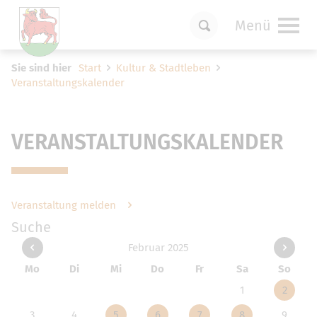
Menü
Um Einstellungen zur Barrierefreiheit
Sie sind hier
Start
Kultur & Stadtleben
vornehmen zu können wird die Berechtigung
Veranstaltungskalender
für
funktionale Cookies
in den Cookie-
Einstellungen benötigt.
Cookie-Einstellungen
VERANSTALTUNGSKALENDER
Veranstaltung melden
Suche
Februar 2025
Mo
Di
Mi
Do
Fr
Sa
So
1
2
3
4
5
6
7
8
9