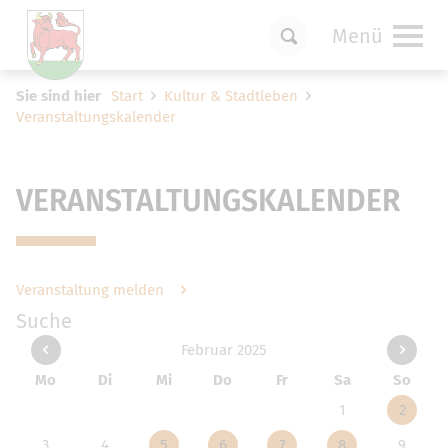
Menü
Um Einstellungen zur Barrierefreiheit
Sie sind hier
Start
Kultur & Stadtleben
vornehmen zu können wird die Berechtigung
Veranstaltungskalender
für
funktionale Cookies
in den Cookie-
Einstellungen benötigt.
Cookie-Einstellungen
VERANSTALTUNGSKALENDER
Veranstaltung melden
Suche
Februar 2025
Mo
Di
Mi
Do
Fr
Sa
So
1
2
3
4
5
6
7
8
9