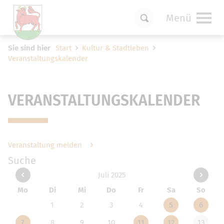
Menü
Um Einstellungen zur Barrierefreiheit
Sie sind hier
Start
Kultur & Stadtleben
vornehmen zu können wird die Berechtigung
Veranstaltungskalender
für
funktionale Cookies
in den Cookie-
Einstellungen benötigt.
Cookie-Einstellungen
VERANSTALTUNGSKALENDER
Veranstaltung melden
Suche
Juli 2025
Mo
Di
Mi
Do
Fr
Sa
So
1
2
3
4
5
6
7
8
9
10
11
12
13