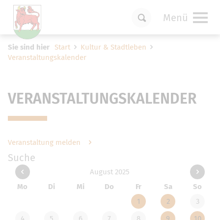
Menü
Um Einstellungen zur Barrierefreiheit
Sie sind hier
Start
Kultur & Stadtleben
vornehmen zu können wird die Berechtigung
Veranstaltungskalender
für
funktionale Cookies
in den Cookie-
Einstellungen benötigt.
Cookie-Einstellungen
VERANSTALTUNGSKALENDER
Veranstaltung melden
Suche
August 2025
Mo
Di
Mi
Do
Fr
Sa
So
1
2
3
4
5
6
7
8
9
10