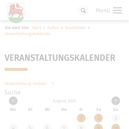
Menü
Um Einstellungen zur Barrierefreiheit
Sie sind hier
Start
Kultur & Stadtleben
vornehmen zu können wird die Berechtigung
Veranstaltungskalender
für
funktionale Cookies
in den Cookie-
Einstellungen benötigt.
Cookie-Einstellungen
VERANSTALTUNGSKALENDER
Veranstaltung melden
Suche
August 2025
Mo
Di
Mi
Do
Fr
Sa
So
1
2
3
4
5
6
7
8
9
10