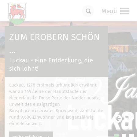
Menü
Um Einstellungen zur Barrierefreiheit
vornehmen zu können wird die Berechtigung
ZUM EROBERN SCHÖN
für
funktionale Cookies
in den Cookie-
Einstellungen benötigt.
...
Cookie-Einstellungen
Luckau - eine Entdeckung, die
sich lohnt!
Luckau, 1276 erstmals urkundlich erwähnt,
war ab 1492 eine der Hauptstädte der
Niederlausitz. Diese Perle der Niederlausitz,
unweit des einzigartigen
Biosphärenreservates Spreewald, zählt heute
rund 9.600 Einwohner und ist ganzjährig
eine Reise wert.
mehr erfahren