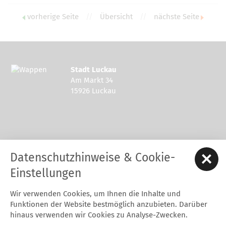
vorherige Seite
//
Übersicht
//
nächste Seite
Stadt Luckau
Am Markt 34
15926 Luckau
Kontakt zur Stadt Luckau
Datenschutzhinweise & Cookie-
Tel.: 03544 - 594 0
Fax: 03544 - 2948
Einstellungen
E-Mail:
stadt@luckau.de
Wir verwenden Cookies, um Ihnen die Inhalte und
Start
Karriere
Kontakt
Datenschutz
Impressum
Funktionen der Website bestmöglich anzubieten. Darüber
Barrierefreiheitserklärung
Intern
hinaus verwenden wir Cookies zu Analyse-Zwecken.
Cookie-Einstellungen