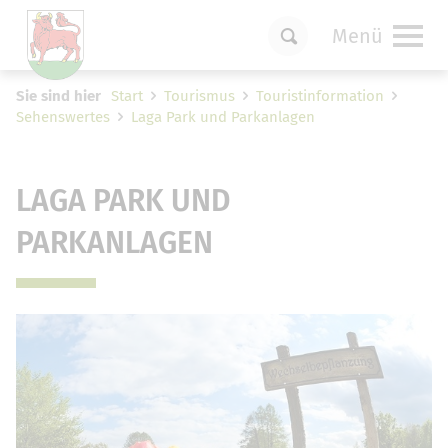
Menü
Um Einstellungen zur Barrierefreiheit
Sie sind hier
Start
Tourismus
Touristinformation
vornehmen zu können wird die Berechtigung
Sehenswertes
Laga Park und Parkanlagen
für
funktionale Cookies
in den Cookie-
Einstellungen benötigt.
Cookie-Einstellungen
LAGA PARK UND
PARKANLAGEN