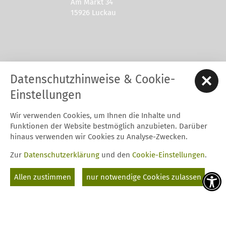
Am Markt 34
15926 Luckau
Kontakt zur Stadt Luckau
Datenschutzhinweise & Cookie-
Tel.: 03544 - 594 0
Fax: 03544 - 2948
Einstellungen
E-Mail:
stadt@luckau.de
Wir verwenden Cookies, um Ihnen die Inhalte und
Start
Karriere
Kontakt
Datenschutz
Impressum
Funktionen der Website bestmöglich anzubieten. Darüber
Barrierefreiheitserklärung
Intern
hinaus verwenden wir Cookies zu Analyse-Zwecken.
Cookie-Einstellungen
Zur
Datenschutzerklärung
und den
Cookie-Einstellungen
.
Folgt uns auf
Allen zustimmen
nur notwendige Cookies zulassen