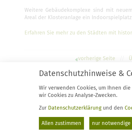
Weitere Gebäudekomplexe sind mit neuem 
Areal der Klosteranlage ein Indoorspielplatz
Erfahren Sie mehr zu den Städten mit histo
vorherige Seite
//
Ü
Datenschutzhinweise & C
Wir verwenden Cookies, um Ihnen die
Stadt Luckau
K
wir Cookies zu Analyse-Zwecken.
Am Markt 34
T
15926 Luckau
F
Zur
Datenschutzerklärung
und den
Co
E
Allen zustimmen
nur notwendige 