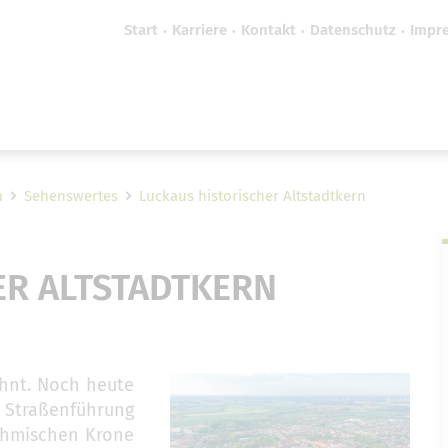
Start
Karriere
Kontakt
Datenschutz
Impr
efreiheit vornehmen zu können wird die Berechtigung 
Cookie-Einstellungen benötigt.
Cookie-Einstellungen
n
Sehenswertes
Luckaus historischer Altstadtkern
ER ALTSTADTKERN
ähnt. Noch heute
r Straßenführung
öhmischen Krone