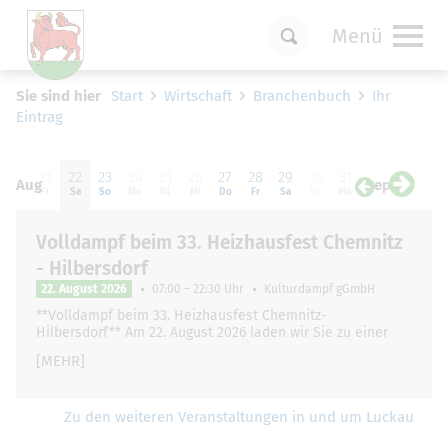
Menü
Um Einstellungen zur Barrierefreiheit
Sie sind hier
Start
Wirtschaft
Branchenbuch
Ihr
vornehmen zu können wird die Berechtigung
Eintrag
für
funktionale Cookies
in den Cookie-
Einstellungen benötigt.
20
21
22
23
24
25
26
27
28
29
30
31
01
0
Cookie-Einstellungen
Aug
Sep
Do
Fr
Sa
So
Mo
Di
Mi
Do
Fr
Sa
So
Mo
Di
Mi
Volldampf beim 33. Heizhausfest Chemnitz
- Hilbersdorf
22. August 2026
07:00 – 22:30 Uhr
Kulturdampf gGmbH
**Volldampf beim 33. Heizhausfest Chemnitz-
Hilbersdorf** Am 22. August 2026 laden wir Sie zu einer
ganz besonderen und unvergesslichen Zugfahrt …
[MEHR]
Zu den weiteren Veranstaltungen in und um Luckau