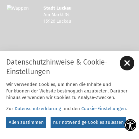
Stadt Luckau
Am Markt 34
15926 Luckau
Kontakt zur Stadt Luckau
Datenschutzhinweise & Cookie-
Tel.: 03544 - 594 0
Fax: 03544 - 2948
Einstellungen
E-Mail:
stadt@luckau.de
Wir verwenden Cookies, um Ihnen die Inhalte und
Start
Karriere
Kontakt
Datenschutz
Impressum
Funktionen der Website bestmöglich anzubieten. Darüber
Barrierefreiheitserklärung
Intern
hinaus verwenden wir Cookies zu Analyse-Zwecken.
Cookie-Einstellungen
Zur
Datenschutzerklärung
und den
Cookie-Einstellungen
.
Folgt uns auf
Allen zustimmen
nur notwendige Cookies zulassen