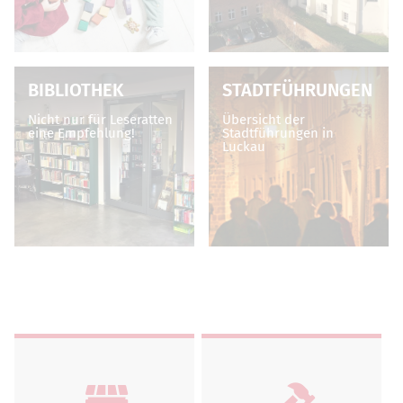
BIBLIOTHEK
STADTFÜHRUNGEN
Nicht nur für Leseratten
Übersicht der
eine Empfehlung!
Stadtführungen in
Luckau