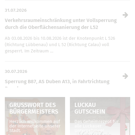
31.07.2026
Verkehrsraumeinschränkung unter Vollsperrung
durch die Oberflächensanierung der L52
Ab 03.08.2026 bis 10.08.2026 ist der Knotenpunkt L 526
(Richtung Lübbenau) und L 52 (Richtung Calau) voll
gesperrt. Im Zeitraum …
30.07.2026
Sperrung B87, AS Duben A13, in Fahrtrichtung
Dresden
Vom 04.08. – 07.08.2026, jeweils von 19 bis 5 Uhr, ist die
GRUSSWORT DES B
LUCKAU
Anschlussstelle Duben (Auf- und Abfahrt) sowie die
ÜRGERMEISTERS
GUTSCHEIN
Zufahrt …
Herzlich willkommen auf
Das Geheimrezept für
der Internetseite unserer
alle Luckauer
Stadt.
Unternehmen!