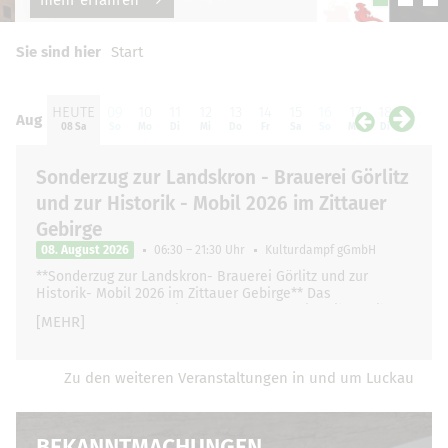
Sie sind hier
Start
HEUTE
09
10
11
12
13
14
15
16
17
18
19
2
Aug
Aug
08 Sa
So
Mo
Di
Mi
Do
Fr
Sa
So
Mo
Di
Mi
D
Sonderzug zur Landskron - Brauerei Görlitz
und zur Historik - Mobil 2026 im Zittauer
Gebirge
08. August 2026
06:30 – 21:30 Uhr
Kulturdampf gGmbH
**Sonderzug zur Landskron- Brauerei Görlitz und zur
Historik- Mobil 2026 im Zittauer Gebirge** Das
Dampfbahn- und Oldtimerwochenende "Historik Mobil"
[MEHR]
geht …
Zu den weiteren Veranstaltungen in und um Luckau
BEKANNTMACHUNGEN