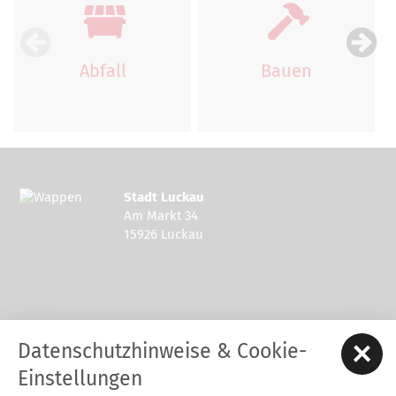
Abfall
Bauen
Stadt Luckau
Am Markt 34
15926 Luckau
Kontakt zur Stadt Luckau
Datenschutzhinweise & Cookie-
Tel.: 03544 - 594 0
Fax: 03544 - 2948
Einstellungen
E-Mail:
stadt@luckau.de