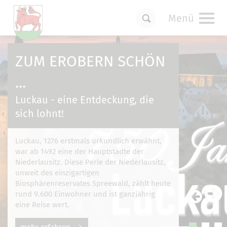
Menü
Um Einstellungen zur Barrierefreiheit
vornehmen zu können wird die Berechtigung
ZUM EROBERN SCHÖN
für
funktionale Cookies
in den Cookie-
Einstellungen benötigt.
...
Cookie-Einstellungen
Luckau - eine Entdeckung, die
sich lohnt!
Luckau, 1276 erstmals urkundlich erwähnt,
war ab 1492 eine der Hauptstädte der
Niederlausitz. Diese Perle der Niederlausitz,
unweit des einzigartigen
Biosphärenreservates Spreewald, zählt heute
rund 9.600 Einwohner und ist ganzjährig
eine Reise wert.
mehr erfahren