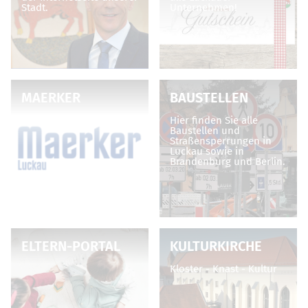
Stadt.
Unternehmen!
MAERKER
BAUSTELLEN
Hier finden Sie alle
Baustellen und
Straßensperrungen in
Luckau sowie in
Brandenburg und Berlin.
ELTERN-PORTAL
KULTURKIRCHE
Kloster - Knast - Kultur