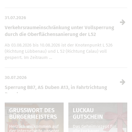
31.07.2026
Verkehrsraumeinschränkung unter Vollsperrung
durch die Oberflächensanierung der L52
Ab 03.08.2026 bis 10.08.2026 ist der Knotenpunkt L 526
(Richtung Lübbenau) und L 52 (Richtung Calau) voll
gesperrt. Im Zeitraum …
30.07.2026
Sperrung B87, AS Duben A13, in Fahrtrichtung
Dresden
Vom 04.08. – 07.08.2026, jeweils von 19 bis 5 Uhr, ist die
GRUSSWORT DES B
LUCKAU
Anschlussstelle Duben (Auf- und Abfahrt) sowie die
ÜRGERMEISTERS
GUTSCHEIN
Zufahrt …
Herzlich willkommen auf
Das Geheimrezept für
der Internetseite unserer
alle Luckauer