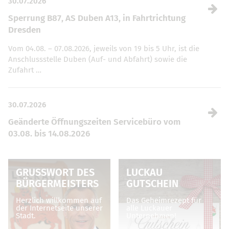
30.07.2026
Sperrung B87, AS Duben A13, in Fahrtrichtung
Dresden
Vom 04.08. – 07.08.2026, jeweils von 19 bis 5 Uhr, ist die
Anschlussstelle Duben (Auf- und Abfahrt) sowie die
Zufahrt …
30.07.2026
Geänderte Öffnungszeiten Servicebüro vom
03.08. bis 14.08.2026
Das Servicebüro der Stadt Luckau hat vom 03.08. bis
14.08.2026 folgende geänderte Öffnungszeiten:
GRUSSWORT DES B
LUCKAU
Montag 07:00-13:00 …
ÜRGERMEISTERS
GUTSCHEIN
Herzlich willkommen auf
Das Geheimrezept für
der Internetseite unserer
alle Luckauer
Stadt.
Unternehmen!