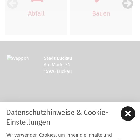
Abfall
Bauen
Stadt Luckau
Am Markt 34
15926 Luckau
Kontakt zur Stadt Luckau
Datenschutzhinweise & Cookie-
Tel.: 03544 - 594 0
Fax: 03544 - 2948
Einstellungen
E-Mail:
stadt@luckau.de
Wir verwenden Cookies, um Ihnen die Inhalte und