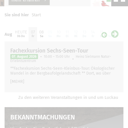
Sie sind hier
Start
HEUTE
07
08
09
10
11
12
13
14
15
16
17
1
Aug
Aug
06 Do
Fr
Sa
So
Mo
Di
Mi
Do
Fr
Sa
So
Mo
D
Fachexkursion Sechs-Seen-Tour
07. August 2026
10:00 – 15:00 Uhr
Heinz Sielmann Natur-
Erlebniszentrum
**Fachexkursion Sechs-Seen-Kleinbus-Tour: Ökologischer
Wandel in der Bergbaufolgelandschaft ** Dort, wo über
Jahrzehnte schwere Maschinen Braunkohle förderten, hat
[MEHR]
sich die Landschaft …
Zu den weiteren Veranstaltungen in und um Luckau
BEKANNTMACHUNGEN