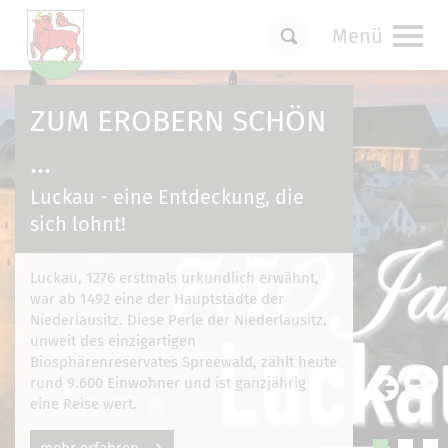
Menü
Um Einstellungen zur Barrierefreiheit
vornehmen zu können wird die Berechtigung
ZUM EROBERN SCHÖN
für
funktionale Cookies
in den Cookie-
Einstellungen benötigt.
...
Cookie-Einstellungen
Luckau - eine Entdeckung, die
sich lohnt!
Luckau, 1276 erstmals urkundlich erwähnt,
war ab 1492 eine der Hauptstädte der
Niederlausitz. Diese Perle der Niederlausitz,
unweit des einzigartigen
Biosphärenreservates Spreewald, zählt heute
rund 9.600 Einwohner und ist ganzjährig
eine Reise wert.
mehr erfahren