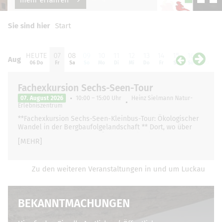
Sie sind hier
Start
HEUTE
07
08
09
10
11
12
13
14
15
16
17
1
Aug
Aug
06 Do
Fr
Sa
So
Mo
Di
Mi
Do
Fr
Sa
So
Mo
D
Fachexkursion Sechs-Seen-Tour
07. August 2026
10:00 – 15:00 Uhr
Heinz Sielmann Natur-
Erlebniszentrum
**Fachexkursion Sechs-Seen-Kleinbus-Tour: Ökologischer
Wandel in der Bergbaufolgelandschaft ** Dort, wo über
Jahrzehnte schwere Maschinen Braunkohle förderten, hat
[MEHR]
sich die Landschaft …
Zu den weiteren Veranstaltungen in und um Luckau
BEKANNTMACHUNGEN