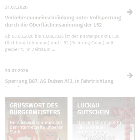
31.07.2026
Verkehrsraumeinschränkung unter Vollsperrung
durch die Oberflächensanierung der L52
Ab 03.08.2026 bis 10.08.2026 ist der Knotenpunkt L 526
(Richtung Lübbenau) und L 52 (Richtung Calau) voll
gesperrt. Im Zeitraum …
30.07.2026
Sperrung B87, AS Duben A13, in Fahrtrichtung
Dresden
Vom 04.08. – 07.08.2026, jeweils von 19 bis 5 Uhr, ist die
GRUSSWORT DES B
LUCKAU
Anschlussstelle Duben (Auf- und Abfahrt) sowie die
ÜRGERMEISTERS
GUTSCHEIN
Zufahrt …
Herzlich willkommen auf
Das Geheimrezept für
der Internetseite unserer
alle Luckauer
Stadt.
Unternehmen!