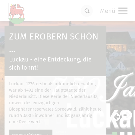
Menü
Um Einstellungen zur Barrierefreiheit
vornehmen zu können wird die Berechtigung
ZUM EROBERN SCHÖN
für
funktionale Cookies
in den Cookie-
Einstellungen benötigt.
...
Cookie-Einstellungen
Luckau - eine Entdeckung, die
sich lohnt!
Luckau, 1276 erstmals urkundlich erwähnt,
war ab 1492 eine der Hauptstädte der
Niederlausitz. Diese Perle der Niederlausitz,
unweit des einzigartigen
Biosphärenreservates Spreewald, zählt heute
rund 9.600 Einwohner und ist ganzjährig
eine Reise wert.
mehr erfahren