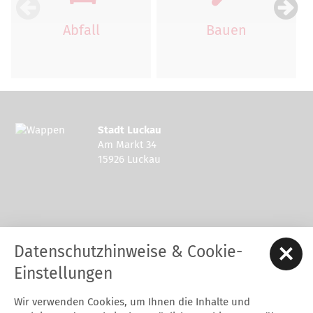
Abfall
Bauen
Stadt Luckau
Am Markt 34
15926 Luckau
Kontakt zur Stadt Luckau
Datenschutzhinweise & Cookie-
Tel.: 03544 - 594 0
Fax: 03544 - 2948
Einstellungen
E-Mail:
stadt@luckau.de
Wir verwenden Cookies, um Ihnen die Inhalte und