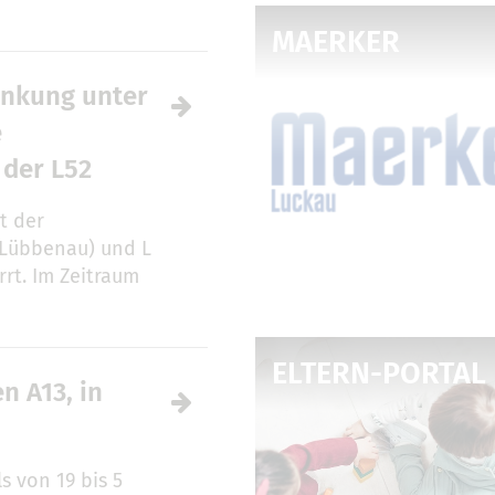
MAERKER
nkung unter
e
 der L52
st der
 Lübbenau) und L
rrt. Im Zeitraum
ELTERN-PORTAL
n A13, in
s von 19 bis 5