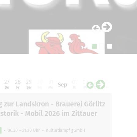
27
28
29
30
31
01
02
03
04
05
06
Sep
Do
Fr
Sa
So
Mo
Di
Mi
Do
Fr
Sa
So
 zur Landskron - Brauerei Görlitz
storik - Mobil 2026 im Zittauer
06:30 – 21:30 Uhr
Kulturdampf gGmbH