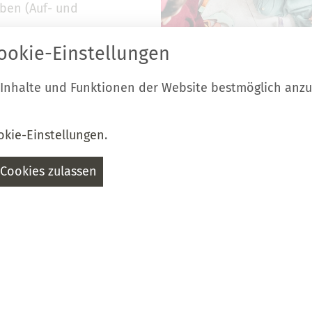
uben (Auf- und
ookie-Einstellungen
iten
 Inhalte und Funktionen der Website bestmöglich anz
. bis
BIBLIOTHEK
okie-Einstellungen
.
ckau hat vom
Nicht nur für Leseratten
Cookies zulassen
e geänderte
Empfehlung!
7:00-13:00 …
etwas
g zum
. September