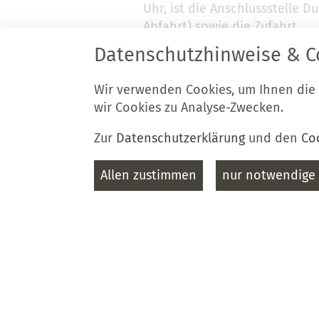
Uhr, ist die Anschlussstelle D
Abfahrt) sowie die Zufahrt …
Datenschutzhinweise & C
Geänderte Öffnungsze
Wir verwenden Cookies, um Ihnen die
30.07.2026
Servicebüro vom 03.08
wir Cookies zu Analyse-Zwecken.
14.08.2026
Zur
Datenschutzerklärung
und den
Co
Das Servicebüro der Stadt Lu
Allen zustimmen
nur notwendige 
03.08. bis 14.08.2026 folgend
Öffnungszeiten: Montag 0
Sie wollen in Luckau 
29.07.2026
verändern? - Einladun
Workshop am 17. & 18