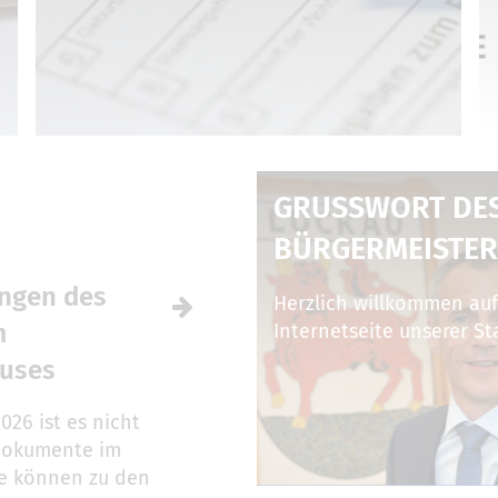
GRUSSWORT DES 
ÜRGERMEISTER
ungen des
Herzlich willkommen auf
m
Internetseite unserer St
auses
2026 ist es nicht
dokumente im
se können zu den