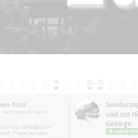
14
15
16
17
18
19
20
21
22
23
24
25
26
Fr
Sa
So
Mo
Di
Mi
Do
Fr
Sa
So
Mo
Di
Mi
een-Tour
Sonderzug
Heinz Sielmann Natur-
und zur Hi
Gebirge
bus-Tour: Ökologischer
08. August 2026
haft ** Dort, wo über