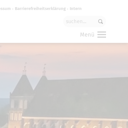
essum
Barrierefreiheitserklärung
Intern
für
funktionale Cookies
in den
Menü