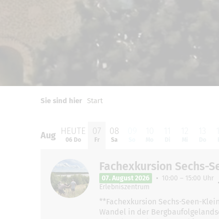
0
1
2
Sie sind hier
Start
HEUTE
07
08
09
10
11
12
13
Aug
Aug
06 Do
Fr
Sa
So
Mo
Di
Mi
Do
Fachexkursion Sechs-S
07. August 2026
10:00 – 15:00 Uhr
Erlebniszentrum
**Fachexkursion Sechs-Seen-Klein
Wandel in der Bergbaufolgelandsc