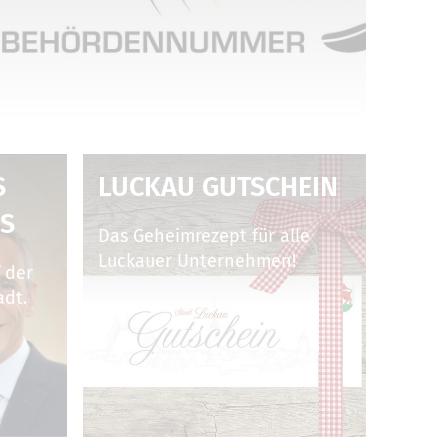
B
LUCKAU GUTSCHEIN
S
Das Geheimrezept für alle
Luckauer Unternehmen!
 der
adt.