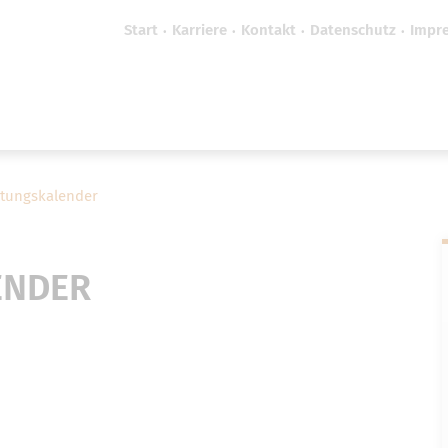
Start
Karriere
Kontakt
Datenschutz
Impr
efreiheit vornehmen zu können wird die Berechtigung 
Cookie-Einstellungen benötigt.
Cookie-Einstellungen
ltungskalender
ENDER