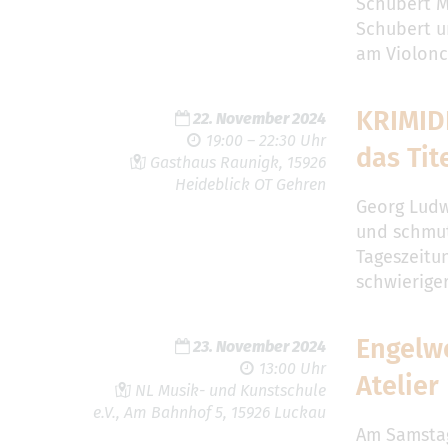
Schubert M
Schubert u
am Violonc
KRIMID
22. November 2024
19:00 – 22:30 Uhr
das Tit
Gasthaus Raunigk, 15926
Heideblick OT Gehren
Georg Ludw
und schmut
Tageszeitun
schwieriger
Engelwe
23. November 2024
13:00 Uhr
Atelier
NL Musik- und Kunstschule
e.V., Am Bahnhof 5, 15926 Luckau
Am Samstag,