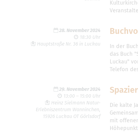
Kulturkirch
Veranstalt
Buchvo
28. November 2024
18:30 Uhr
Hauptstraße Nr. 36 in Luckau
In der Buc
das Buch "
Luckau" vor
Telefon de
Spazier
29. November 2024
13:00 – 15:00 Uhr
Heinz Sielmann Natur-
Die kalte J
Erlebniszentrum Wanninchen,
Gemeinsam 
15926 Luckau OT Görlsdorf
mit offene
Höhepunkte