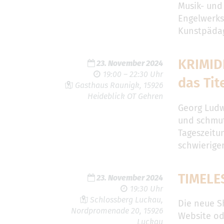
Musik- und 
Engelwerkst
Kunstpäda
KRIMID
23. November 2024
19:00 – 22:30 Uhr
das Tit
Gasthaus Raunigk, 15926
Heideblick OT Gehren
Georg Ludw
und schmut
Tageszeitun
schwieriger
TIMELE
23. November 2024
19:30 Uhr
Schlossberg Luckau,
Die neue S
Nordpromenade 20, 15926
Website od
Luckau