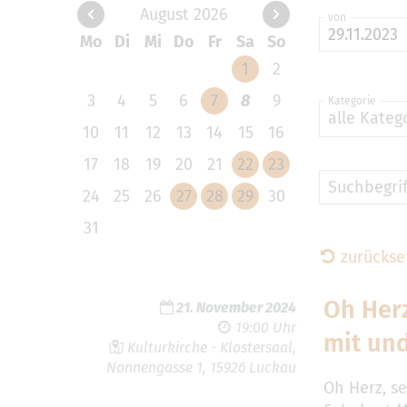
August 2026
von
Mo
Di
Mi
Do
Fr
Sa
So
1
2
3
4
5
6
7
8
9
Kategorie
alle Kateg
10
11
12
13
14
15
16
17
18
19
20
21
22
23
Suchbegrif
24
25
26
27
28
29
30
31
zurückse
Oh Herz
21. November 2024
19:00 Uhr
mit und
Kulturkirche - Klostersaal,
Nonnengasse 1, 15926 Luckau
Oh Herz, se