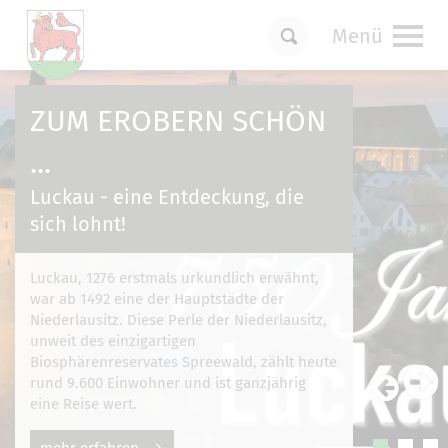
Menü
Um Einstellungen zur Barrierefreiheit
vornehmen zu können wird die Berechtigung
ZUM EROBERN SCHÖN
für
funktionale Cookies
in den Cookie-
Einstellungen benötigt.
...
Cookie-Einstellungen
Luckau - eine Entdeckung, die
sich lohnt!
Luckau, 1276 erstmals urkundlich erwähnt,
war ab 1492 eine der Hauptstädte der
Niederlausitz. Diese Perle der Niederlausitz,
unweit des einzigartigen
Biosphärenreservates Spreewald, zählt heute
rund 9.600 Einwohner und ist ganzjährig
eine Reise wert.
mehr erfahren