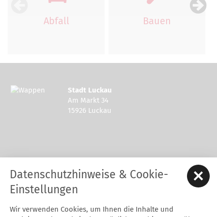
Abfall
Bauen
Stadt Luckau
Am Markt 34
15926 Luckau
Kontakt zur Stadt Luckau
Datenschutzhinweise & Cookie-
Tel.: 03544 - 594 0
Fax: 03544 - 2948
Einstellungen
E-Mail:
stadt@luckau.de
Wir verwenden Cookies, um Ihnen die Inhalte und