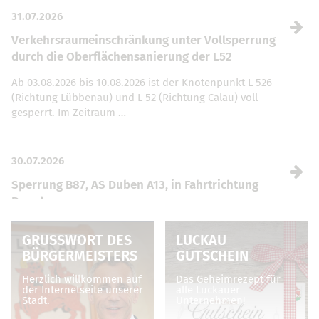
31.07.2026
Verkehrsraumeinschränkung unter Vollsperrung
durch die Oberflächensanierung der L52
Ab 03.08.2026 bis 10.08.2026 ist der Knotenpunkt L 526
(Richtung Lübbenau) und L 52 (Richtung Calau) voll
gesperrt. Im Zeitraum …
30.07.2026
Sperrung B87, AS Duben A13, in Fahrtrichtung
Dresden
Vom 04.08. – 07.08.2026, jeweils von 19 bis 5 Uhr, ist die
GRUSSWORT DES B
LUCKAU
Anschlussstelle Duben (Auf- und Abfahrt) sowie die
ÜRGERMEISTERS
GUTSCHEIN
Zufahrt …
Herzlich willkommen auf
Das Geheimrezept für
der Internetseite unserer
alle Luckauer
Stadt.
Unternehmen!