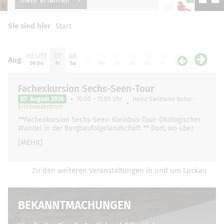
Sie sind hier
Start
HEUTE
07
08
09
10
11
12
13
14
15
16
17
1
Aug
Aug
06 Do
Fr
Sa
So
Mo
Di
Mi
Do
Fr
Sa
So
Mo
D
Fachexkursion Sechs-Seen-Tour
07. August 2026
10:00 – 15:00 Uhr
Heinz Sielmann Natur-
Erlebniszentrum
**Fachexkursion Sechs-Seen-Kleinbus-Tour: Ökologischer
Wandel in der Bergbaufolgelandschaft ** Dort, wo über
Jahrzehnte schwere Maschinen Braunkohle förderten, hat
[MEHR]
sich die Landschaft …
Zu den weiteren Veranstaltungen in und um Luckau
BEKANNTMACHUNGEN