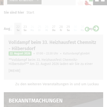
Sie sind hier
Start
20
21
22
23
24
25
26
27
28
29
30
31
01
0
Aug
Sep
Do
Fr
Sa
So
Mo
Di
Mi
Do
Fr
Sa
So
Mo
Di
Mi
Volldampf beim 33. Heizhausfest Chemnitz
- Hilbersdorf
22. August 2026
07:00 – 22:30 Uhr
Kulturdampf gGmbH
**Volldampf beim 33. Heizhausfest Chemnitz-
Hilbersdorf** Am 22. August 2026 laden wir Sie zu einer
ganz besonderen und unvergesslichen Zugfahrt …
[MEHR]
Zu den weiteren Veranstaltungen in und um Luckau
BEKANNTMACHUNGEN