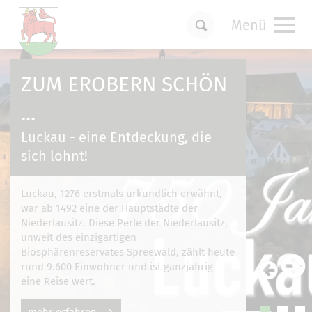
Menü
Um Einstellungen zur Barrierefreiheit
vornehmen zu können wird die Berechtigung
ZUM EROBERN SCHÖN
für
funktionale Cookies
in den Cookie-
Einstellungen benötigt.
...
Cookie-Einstellungen
Luckau - eine Entdeckung, die
sich lohnt!
Luckau, 1276 erstmals urkundlich erwähnt,
war ab 1492 eine der Hauptstädte der
Niederlausitz. Diese Perle der Niederlausitz,
unweit des einzigartigen
Biosphärenreservates Spreewald, zählt heute
rund 9.600 Einwohner und ist ganzjährig
eine Reise wert.
mehr erfahren