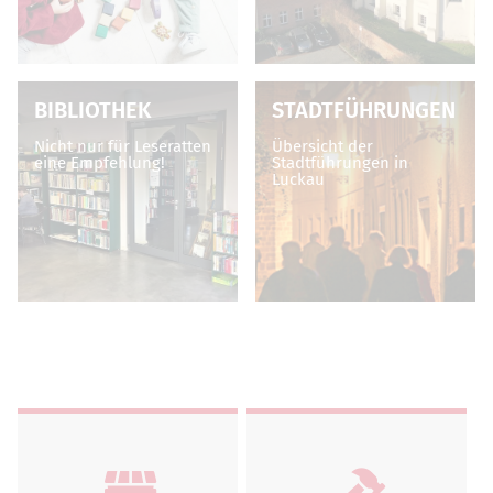
BIBLIOTHEK
STADTFÜHRUNGEN
Nicht nur für Leseratten
Übersicht der
eine Empfehlung!
Stadtführungen in
Luckau