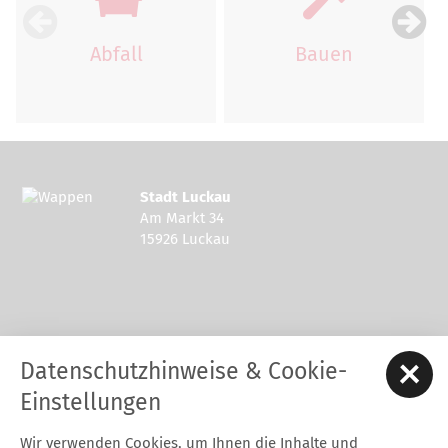
Abfall
Bauen
Stadt Luckau
Am Markt 34
15926 Luckau
Kontakt zur Stadt Luckau
Datenschutzhinweise & Cookie-
Tel.: 03544 - 594 0
Fax: 03544 - 2948
Einstellungen
E-Mail:
stadt@luckau.de
Wir verwenden Cookies, um Ihnen die Inhalte und