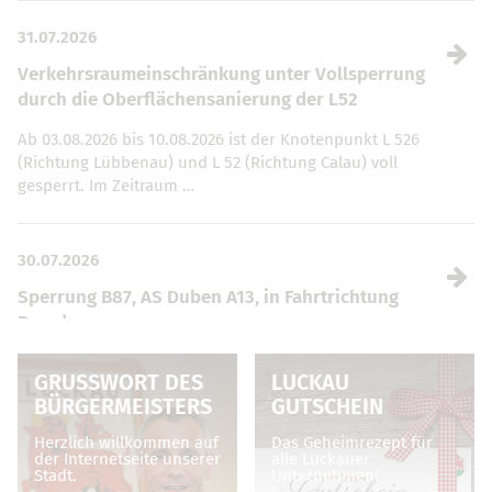
31.07.2026
Verkehrsraumeinschränkung unter Vollsperrung
durch die Oberflächensanierung der L52
Ab 03.08.2026 bis 10.08.2026 ist der Knotenpunkt L 526
(Richtung Lübbenau) und L 52 (Richtung Calau) voll
gesperrt. Im Zeitraum …
30.07.2026
Sperrung B87, AS Duben A13, in Fahrtrichtung
Dresden
Vom 04.08. – 07.08.2026, jeweils von 19 bis 5 Uhr, ist die
GRUSSWORT DES B
LUCKAU
Anschlussstelle Duben (Auf- und Abfahrt) sowie die
ÜRGERMEISTERS
GUTSCHEIN
Zufahrt …
Herzlich willkommen auf
Das Geheimrezept für
der Internetseite unserer
alle Luckauer
Stadt.
Unternehmen!