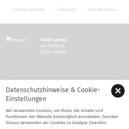
vorherige Seite
//
Übersicht
//
nächste Seite
Stadt Luckau
Am Markt 34
15926 Luckau
Kontakt zur Stadt Luckau
Datenschutzhinweise & Cookie-
Tel.: 03544 - 594 0
Fax: 03544 - 2948
Einstellungen
E-Mail:
stadt@luckau.de
Wir verwenden Cookies, um Ihnen die Inhalte und
Start
Karriere
Kontakt
Datenschutz
Impressum
Funktionen der Website bestmöglich anzubieten. Darüber
Barrierefreiheitserklärung
Intern
hinaus verwenden wir Cookies zu Analyse-Zwecken.
Cookie-Einstellungen