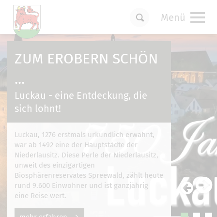
Menü
Um Einstellungen zur Barrierefreiheit
vornehmen zu können wird die Berechtigung
ZUM EROBERN SCHÖN
für
funktionale Cookies
in den Cookie-
Einstellungen benötigt.
...
Cookie-Einstellungen
Luckau - eine Entdeckung, die
sich lohnt!
Luckau, 1276 erstmals urkundlich erwähnt,
war ab 1492 eine der Hauptstädte der
Niederlausitz. Diese Perle der Niederlausitz,
unweit des einzigartigen
Biosphärenreservates Spreewald, zählt heute
rund 9.600 Einwohner und ist ganzjährig
eine Reise wert.
mehr erfahren