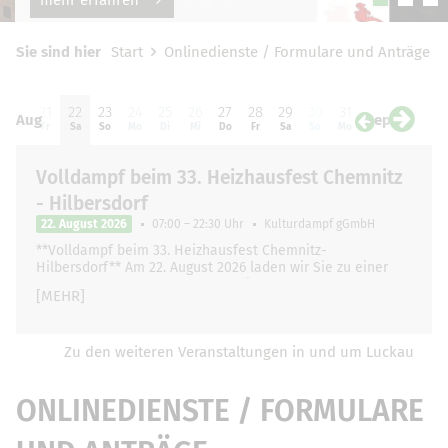
Sie sind hier
Start
Onlinedienste / Formulare und Anträge
20
21
22
23
24
25
26
27
28
29
30
31
01
0
Aug
Sep
Do
Fr
Sa
So
Mo
Di
Mi
Do
Fr
Sa
So
Mo
Di
Mi
Volldampf beim 33. Heizhausfest Chemnitz
- Hilbersdorf
22. August 2026
07:00 – 22:30 Uhr
Kulturdampf gGmbH
**Volldampf beim 33. Heizhausfest Chemnitz-
Hilbersdorf** Am 22. August 2026 laden wir Sie zu einer
ganz besonderen und unvergesslichen Zugfahrt …
[MEHR]
Zu den weiteren Veranstaltungen in und um Luckau
ONLINEDIENSTE / FORMULARE