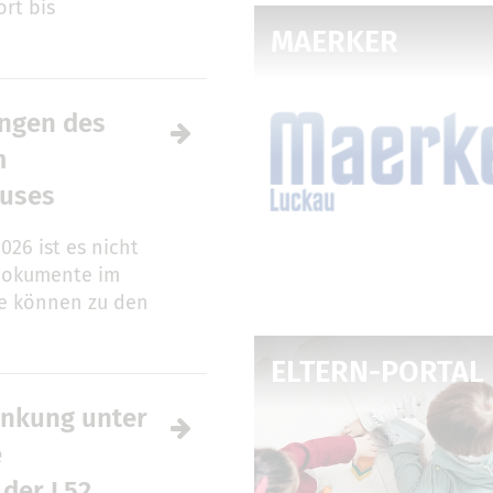
rt bis
MAERKER
ungen des
m
auses
2026 ist es nicht
dokumente im
se können zu den
ELTERN-PORTAL
nkung unter
e
 der L52