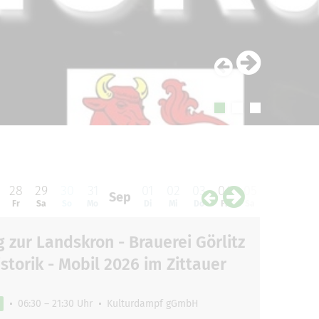
28
29
30
31
01
02
03
04
05
06
07
Sep
Fr
Sa
So
Mo
Di
Mi
Do
Fr
Sa
So
Mo
 zur Landskron - Brauerei Görlitz
storik - Mobil 2026 im Zittauer
06:30 – 21:30 Uhr
Kulturdampf gGmbH