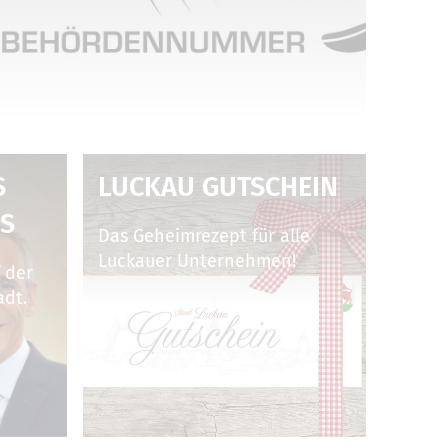
B
LUCKAU GUTSCHEIN
S
Das Geheimrezept für alle
Luckauer Unternehmen!
 der
adt.