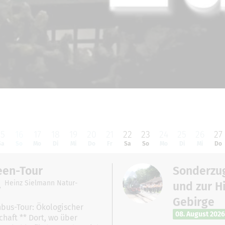
15
16
17
18
19
20
21
22
23
24
25
26
27
Sa
So
Mo
Di
Mi
Do
Fr
Sa
So
Mo
Di
Mi
Do
een-Tour
Sonderzug
Heinz Sielmann Natur-
und zur Hi
Gebirge
bus-Tour: Ökologischer
08. August 2026
haft ** Dort, wo über