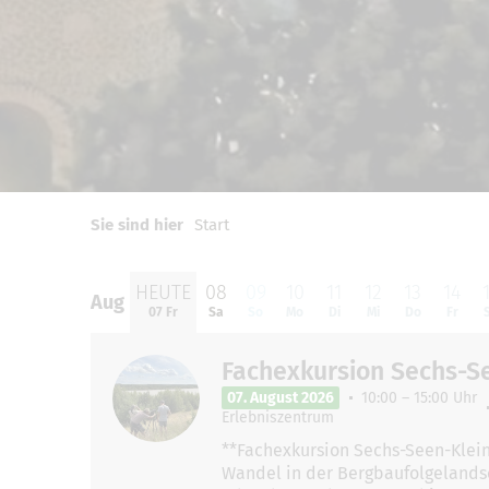
0
1
2
Sie sind hier
Start
HEUTE
08
09
10
11
12
13
14
Aug
Aug
07 Fr
Sa
So
Mo
Di
Mi
Do
Fr
Fachexkursion Sechs-S
07. August 2026
10:00 – 15:00 Uhr
Erlebniszentrum
**Fachexkursion Sechs-Seen-Klein
Wandel in der Bergbaufolgelandsc