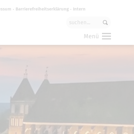
essum
Barrierefreiheitserklärung
Intern
für
funktionale Cookies
in den
Menü