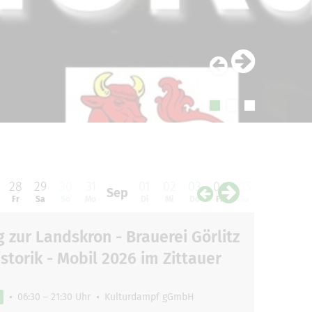
28
29
30
31
01
02
03
04
05
06
07
Sep
Fr
Sa
So
Mo
Di
Mi
Do
Fr
Sa
So
Mo
 zur Landskron - Brauerei Görlitz
storik - Mobil 2026 im Zittauer
06:30 – 21:30 Uhr
Kulturdampf gGmbH