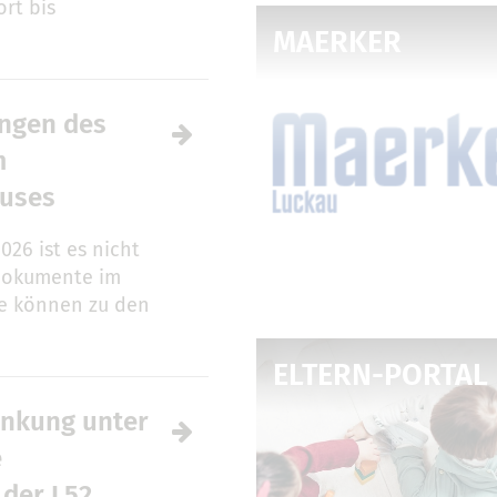
rt bis
MAERKER
ungen des
m
auses
2026 ist es nicht
dokumente im
se können zu den
ELTERN-PORTAL
nkung unter
e
 der L52