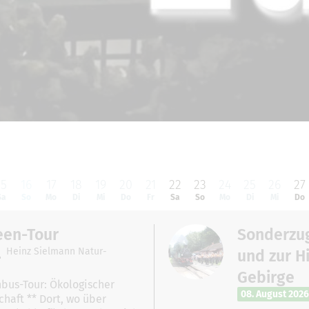
15
16
17
18
19
20
21
22
23
24
25
26
27
Sa
So
Mo
Di
Mi
Do
Fr
Sa
So
Mo
Di
Mi
Do
een-Tour
Sonderzug
Heinz Sielmann Natur-
und zur Hi
Gebirge
bus-Tour: Ökologischer
08. August 2026
haft ** Dort, wo über