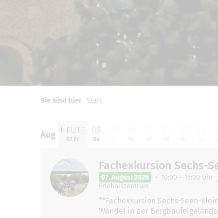
0
1
2
Sie sind hier
Start
HEUTE
08
09
10
11
12
13
14
Aug
Aug
07 Fr
Sa
So
Mo
Di
Mi
Do
Fr
Fachexkursion Sechs-S
07. August 2026
10:00 – 15:00 Uhr
Erlebniszentrum
**Fachexkursion Sechs-Seen-Klein
Wandel in der Bergbaufolgelandsc