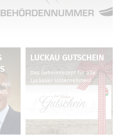
B
LUCKAU GUTSCHEIN
S
Das Geheimrezept für alle
Luckauer Unternehmen!
 der
adt.