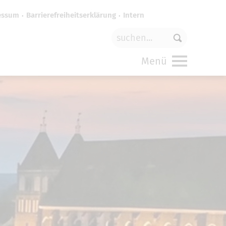
essum
Barrierefreiheitserklärung
Intern
für
funktionale Cookies
in den
Menü